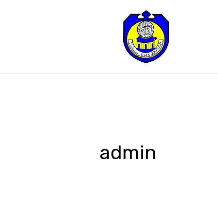
خطي
لى
لمحتوى
admin