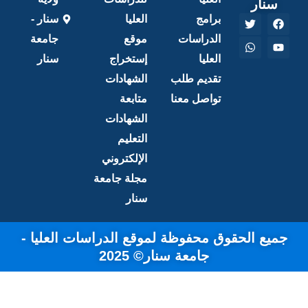
نار
W
T
برامج
العليا
سنار -
w
h
a
i
الدراسات
موقع
جامعة
t
t
العليا
إستخراج
سنار
s
t
e
a
تقديم طلب
الشهادات
p
r
p
تواصل معنا
متابعة
الشهادات
التعليم
الإلكتروني
مجلة جامعة
سنار
ع الحقوق محفوظة لموقع الدراسات العليا -
جامعة سنار© 2025