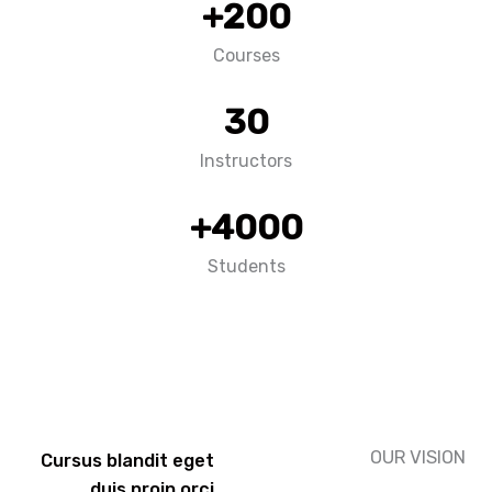
+
200
Courses
30
Instructors
+
4000
Students
OUR VIS
Cursus blandit eget
duis proin orci